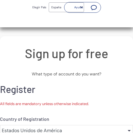
Skip
(Abrir nueva ventana)
to
Elegir País
Ayuda
main
content
Sign up for free
What type of account do you want?
Register
All fields are mandatory unless otherwise indicated.
Country of Registration