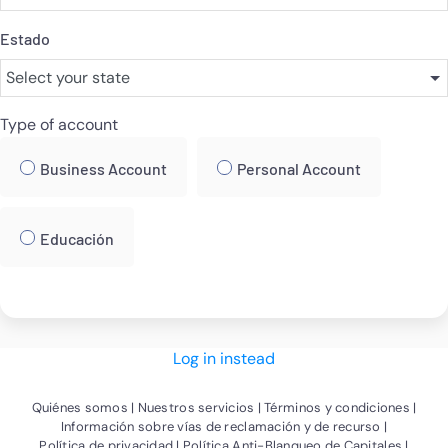
Estado
Type of account
Business Account
Personal Account
Educación
Log in instead
(Abrir nueva ventana)
(Abrir nueva ventana)
(Abrir
Quiénes somos
Nuestros servicios
Términos y condiciones
(Abrir nue
Información sobre vías de reclamación y de recurso
(Abrir nueva ventana)
(Abrir 
Política de privacidad
Política Anti-Blanqueo de Capitales