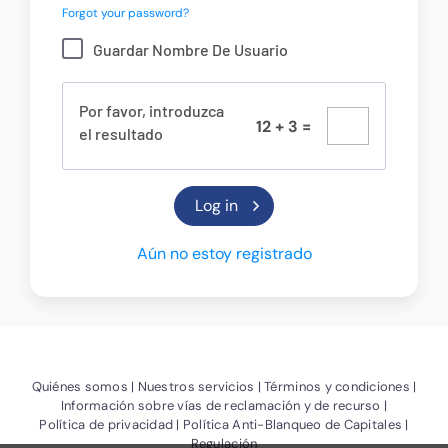
Forgot your password?
Guardar Nombre De Usuario
Por favor, introduzca
1
2
+
3
=
el resultado
Aún no estoy registrado
(Abrir nueva ventana)
(Abrir nueva ventana)
(Abrir
Quiénes somos
Nuestros servicios
Términos y condiciones
(Abrir nue
Información sobre vías de reclamación y de recurso
(Abrir nueva ventana)
(Abrir 
Política de privacidad
Política Anti-Blanqueo de Capitales
Regulación