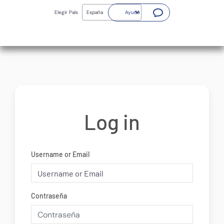
Skip
(Abrir nueva ventana)
to
Elegir País
Ayuda
main
content
Log in
Username or Email
Contraseña